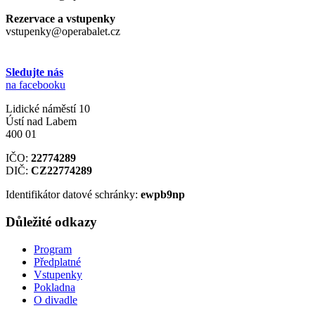
Rezervace a vstupenky
vstupenky@operabalet.cz
Sledujte nás
na facebooku
Lidické náměstí 10
Ústí nad Labem
400 01
IČO:
22774289
DIČ:
CZ22774289
Identifikátor datové schránky:
ewpb9np
Důležité odkazy
Program
Předplatné
Vstupenky
Pokladna
O divadle