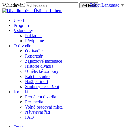
Vyhledávání
Select Language
▼
Úvod
Program
Vstupenky
Pokladna
Předplatné
O divadle
O divadle
Repertoár
Zájezdové inscenace
Historie divadla
Umělecké soubory
Baletní studio
Naši partneři
Soubory ke stažení
Kontakt
Pronájem divadla
Pro média
Volná pracovní místa
Návštěvní řád
FAQ
Opera