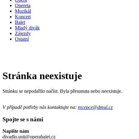
Opereta
Muzikál
Koncert
Balet
Mladý divák
Zájezdy
Ostatní
Stránka neexistuje
Stránku se nepodařilo načíst. Byla přesunuta nebo neexistuje.
V případě potřeby nás kontaktujte na:
recepce@dmul.cz
Spojte se s námi
Napište nám
divadlo.usti@operabalet.cz