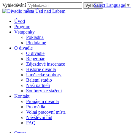
Vyhledávání
Select Language
▼
Úvod
Program
Vstupenky
Pokladna
Předplatné
O divadle
O divadle
Repertoár
Zájezdové inscenace
Historie divadla
Umělecké soubory
Baletní studio
Naši partneři
Soubory ke stažení
Kontakt
Pronájem divadla
Pro média
Volná pracovní místa
Návštěvní řád
FAQ
Opera