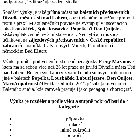
podporovat,“ zdůrazňuje vedení studia.
Součástí výuky je také
přímá účast na baletních představeních
Divadla města Ústí nad Labem
, což studentům umožňuje propojit
teorii s praxí. Mladí tanečníci pravidelně vystupují v inscenacích
jako
Louskáček, Spící krasavice, Popelka či Don Quijote
a
získávají tak cenné jevištní zkušenosti. Nechybí ani možnost
účinkovat na
zájezdových představeních v České republice i
zahraničí
– například v Karlových Varech, Pardubicích či
německém Bad Elsteru.
Výuka probíhá pod vedením zkušené pedagožky
Eleny Mazanové
,
která má za sebou více než 26 let praxe na jevišti Divadla města Ústí
nad Labem. Během své kariéry ztvárnila řadu sólových rolí, mimo
jiné v baletech
Popelka, Louskáček, Labutí jezero, Don Quijote,
Marná opatrnost či Frida
. Od roku 2015 působí jako vedoucí
Baletního studia, kde zároveň pracuje i jako pedagog a choreograf.
Výuka je rozdělena podle věku a stupně pokročilosti do 4
kategorií:
přípravka
mladší
mírně pokročilí
pokročilí