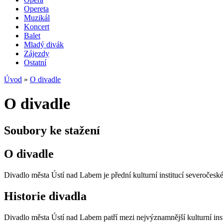
Opereta
Muzikál
Koncert
Balet
Mladý divák
Zájezdy
Ostatní
Úvod
»
O divadle
O divadle
Soubory ke stažení
O divadle
Divadlo města Ústí nad Labem je přední kulturní institucí severočesk
Historie divadla
Divadlo města Ústí nad Labem patří mezi nejvýznamnější kulturní ins