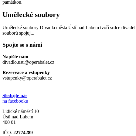
památkou.
Umělecké soubory
Umělecké soubory Divadla města Ústí nad Labem tvoří srdce divadelního
souborů spojuj...
Spojte se s námi
Napište nám
divadlo.usti@operabalet.cz
Rezervace a vstupenky
vstupenky@operabalet.cz
Sledujte nás
na facebooku
Lidické náměstí 10
Ústí nad Labem
400 01
IČO:
22774289