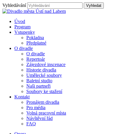
Vyhledávání
Úvod
Program
Vstupenky
Pokladna
Předplatné
O divadle
O divadle
Repertoár
Zájezdové inscenace
Historie divadla
Umělecké soubory
Baletní studio
Naši partneři
Soubory ke stažení
Kontakt
Pronájem divadla
Pro média
Volná pracovní místa
Návštěvní řád
FAQ
Opera