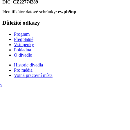
DIČ:
CZ22774289
Identifikátor datové schránky:
ewpb9np
Důležité odkazy
Program
Předplatné
Vstupenky
Pokladna
O divadle
Historie divadla
Pro média
Volná pracovní místa