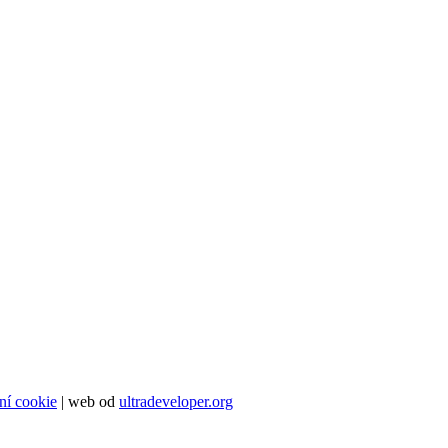
ní cookie
| web od
ultradeveloper.org