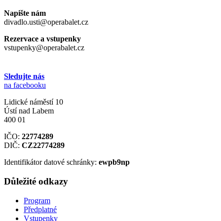
Napište nám
divadlo.usti@operabalet.cz
Rezervace a vstupenky
vstupenky@operabalet.cz
Sledujte nás
na facebooku
Lidické náměstí 10
Ústí nad Labem
400 01
IČO:
22774289
DIČ:
CZ22774289
Identifikátor datové schránky:
ewpb9np
Důležité odkazy
Program
Předplatné
Vstupenky