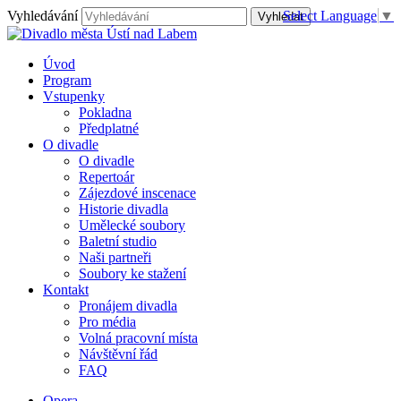
Vyhledávání
Select Language
▼
Úvod
Program
Vstupenky
Pokladna
Předplatné
O divadle
O divadle
Repertoár
Zájezdové inscenace
Historie divadla
Umělecké soubory
Baletní studio
Naši partneři
Soubory ke stažení
Kontakt
Pronájem divadla
Pro média
Volná pracovní místa
Návštěvní řád
FAQ
Opera