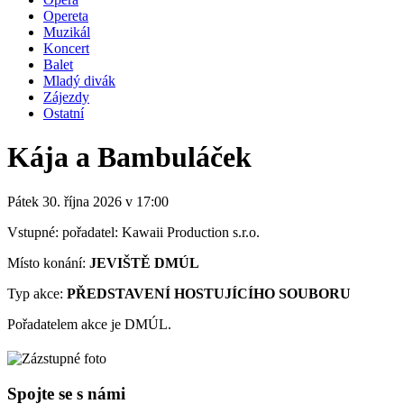
Opereta
Muzikál
Koncert
Balet
Mladý divák
Zájezdy
Ostatní
Kája a Bambuláček
Pátek 30. října
2026
v 17:00
Vstupné: pořadatel: Kawaii Production s.r.o.
Místo konání:
JEVIŠTĚ DMÚL
Typ akce:
PŘEDSTAVENÍ HOSTUJÍCÍHO SOUBORU
Pořadatelem akce je DMÚL.
Spojte se s námi