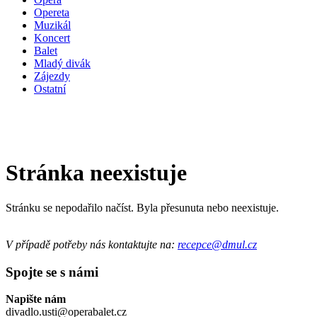
Opereta
Muzikál
Koncert
Balet
Mladý divák
Zájezdy
Ostatní
Stránka neexistuje
Stránku se nepodařilo načíst. Byla přesunuta nebo neexistuje.
V případě potřeby nás kontaktujte na:
recepce@dmul.cz
Spojte se s námi
Napište nám
divadlo.usti@operabalet.cz