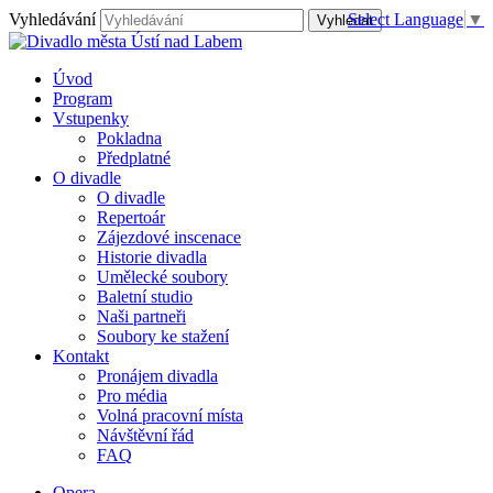
Vyhledávání
Select Language
▼
Úvod
Program
Vstupenky
Pokladna
Předplatné
O divadle
O divadle
Repertoár
Zájezdové inscenace
Historie divadla
Umělecké soubory
Baletní studio
Naši partneři
Soubory ke stažení
Kontakt
Pronájem divadla
Pro média
Volná pracovní místa
Návštěvní řád
FAQ
Opera