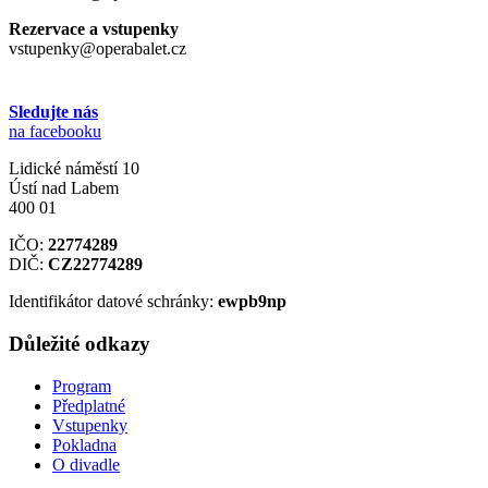
Rezervace a vstupenky
vstupenky@operabalet.cz
Sledujte nás
na facebooku
Lidické náměstí 10
Ústí nad Labem
400 01
IČO:
22774289
DIČ:
CZ22774289
Identifikátor datové schránky:
ewpb9np
Důležité odkazy
Program
Předplatné
Vstupenky
Pokladna
O divadle