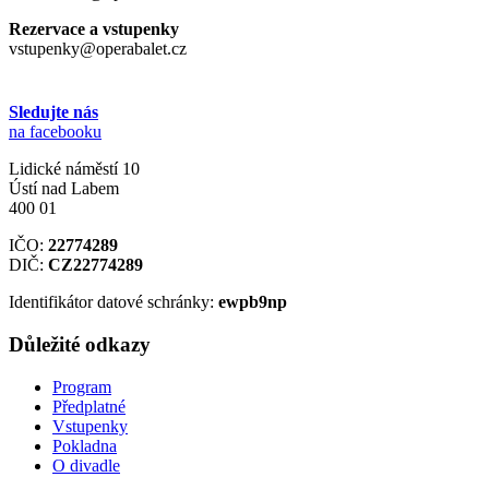
Rezervace a vstupenky
vstupenky@operabalet.cz
Sledujte nás
na facebooku
Lidické náměstí 10
Ústí nad Labem
400 01
IČO:
22774289
DIČ:
CZ22774289
Identifikátor datové schránky:
ewpb9np
Důležité odkazy
Program
Předplatné
Vstupenky
Pokladna
O divadle