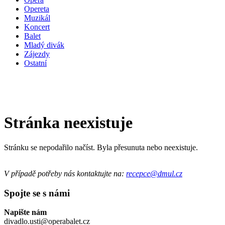
Opereta
Muzikál
Koncert
Balet
Mladý divák
Zájezdy
Ostatní
Stránka neexistuje
Stránku se nepodařilo načíst. Byla přesunuta nebo neexistuje.
V případě potřeby nás kontaktujte na:
recepce@dmul.cz
Spojte se s námi
Napište nám
divadlo.usti@operabalet.cz