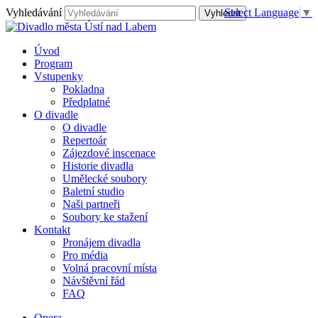
Vyhledávání
Select Language
▼
Úvod
Program
Vstupenky
Pokladna
Předplatné
O divadle
O divadle
Repertoár
Zájezdové inscenace
Historie divadla
Umělecké soubory
Baletní studio
Naši partneři
Soubory ke stažení
Kontakt
Pronájem divadla
Pro média
Volná pracovní místa
Návštěvní řád
FAQ
Opera