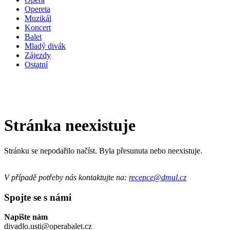
Opereta
Muzikál
Koncert
Balet
Mladý divák
Zájezdy
Ostatní
Stránka neexistuje
Stránku se nepodařilo načíst. Byla přesunuta nebo neexistuje.
V případě potřeby nás kontaktujte na:
recepce@dmul.cz
Spojte se s námi
Napište nám
divadlo.usti@operabalet.cz