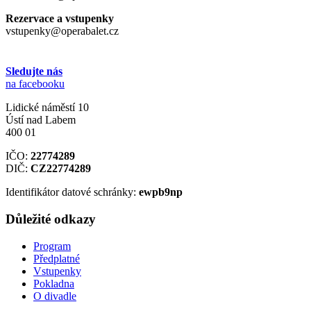
Rezervace a vstupenky
vstupenky@operabalet.cz
Sledujte nás
na facebooku
Lidické náměstí 10
Ústí nad Labem
400 01
IČO:
22774289
DIČ:
CZ22774289
Identifikátor datové schránky:
ewpb9np
Důležité odkazy
Program
Předplatné
Vstupenky
Pokladna
O divadle