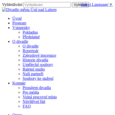
Vyhledávání
Select Language
▼
Úvod
Program
Vstupenky
Pokladna
Předplatné
O divadle
O divadle
Repertoár
Zájezdové inscenace
Historie divadla
Umělecké soubory
Baletní studio
Naši partneři
Soubory ke stažení
Kontakt
Pronájem divadla
Pro média
Volná pracovní místa
Návštěvní řád
FAQ
Opera