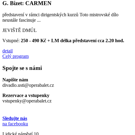
G. Bizet: CARMEN
představení v rámci dirigentských kurzů Toto mistrovské dílo
neustále fascinuje ...
JEVIŠTĚ DMÚL
Vstupné:
250 - 490 Kč + LM délka představení cca 2.20 hod.
detail
Celý program
Spojte se s námi
Napište nám
divadlo.usti@operabalet.cz
Rezervace a vstupenky
vstupenky@operabalet.cz
Sledujte nás
na facebooku
Lidické náměstí 10