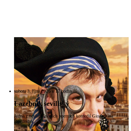
sobota 3. října 2026 v 17 hodin
Lazebník sevillský
Jedna z nejúspěšnějších operních komedií Gioacchina
Rossiniho.