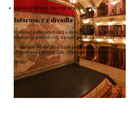
Vážení návštěvníci, obracíme se na Vás se žádostí.
Informace z divadla
Předávání květinových darů a drobných dárků na jevišti
účinkujícím probíhá vždy a pouze prostřednictvím uvaděček.
V opačném případě jde o hrubé porušení bezpečnostních
předpisů a návštěvního řádu. Děkujeme za pochopení.
Detail