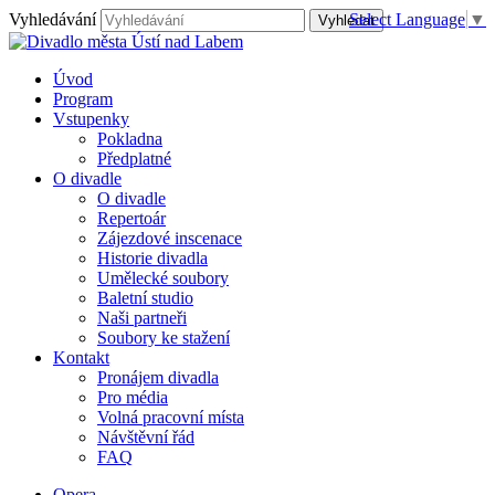
Vyhledávání
Select Language
▼
Úvod
Program
Vstupenky
Pokladna
Předplatné
O divadle
O divadle
Repertoár
Zájezdové inscenace
Historie divadla
Umělecké soubory
Baletní studio
Naši partneři
Soubory ke stažení
Kontakt
Pronájem divadla
Pro média
Volná pracovní místa
Návštěvní řád
FAQ
Opera