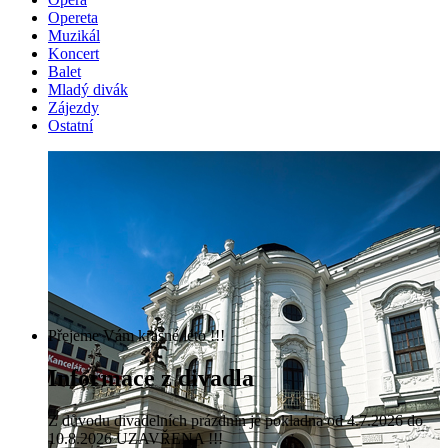
Opereta
Muzikál
Koncert
Balet
Mladý divák
Zájezdy
Ostatní
Přejeme Vám krásné léto !!!
Informace z divadla
Z důvodu divadelních prázdnin je pokladna od 4.7.2026 do
10.8.2026 UZAVŘENA !!!