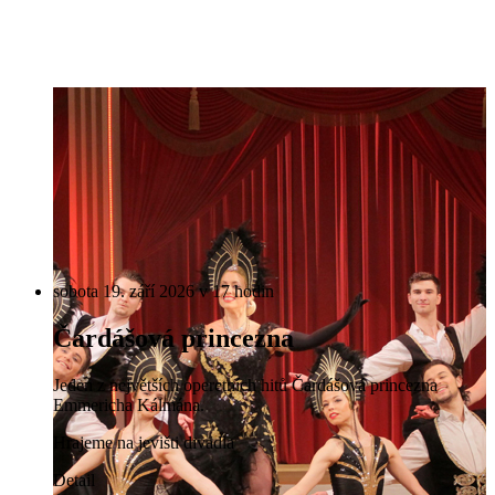
sobota 19. září 2026 v 17 hodin
Čardášová princezna
Jeden z největších operetních hitů Čardášová princezna
Emmericha Kálmána.
Hrajeme na jevišti divadla
Detail