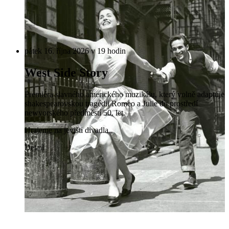
pátek 16. října 2026 v 19 hodin
West Side Story
Premiéra slavného amerického muzikálu, který volně adaptuje
shakespearovskou tragédii Romeo a Julie do prostředí
newyorského předměstí 50. let.
Hrajeme na jevišti divadla
Detail