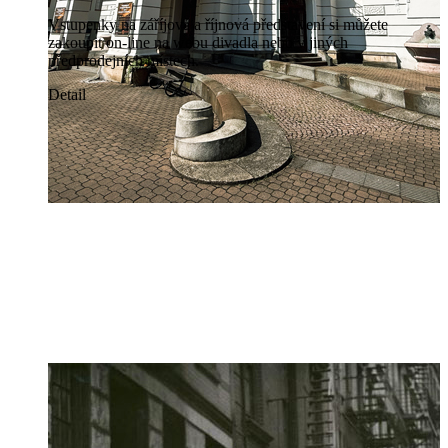
Vstupenky na záříjová a říjnová představení si můžete
zakoupit on-line na webu divadla nebo v jiných
předprodejních místech.
Detail