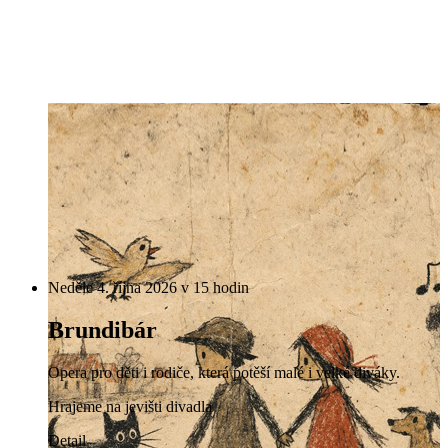
Neděle 4. října 2026 v 15 hodin
Brundibár
Opera pro děti i rodiče, která potěší malé i velké diváky.
Hrajeme na jevišti divadla
Detail