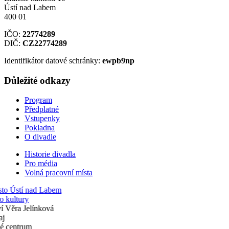
Ústí nad Labem
400 01
IČO:
22774289
DIČ:
CZ22774289
Identifikátor datové schránky:
ewpb9np
Důležité odkazy
Program
Předplatné
Vstupenky
Pokladna
O divadle
Historie divadla
Pro média
Volná pracovní místa