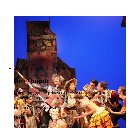
úterý 20. října 2026 v 19 hodin
Don Quijote
Balet Don Quijote přináší na jeviště energii, humor a
španělský temperament v klasickém příběhu o rytíři snů.
Hrajeme na jevišti divadla
Detail