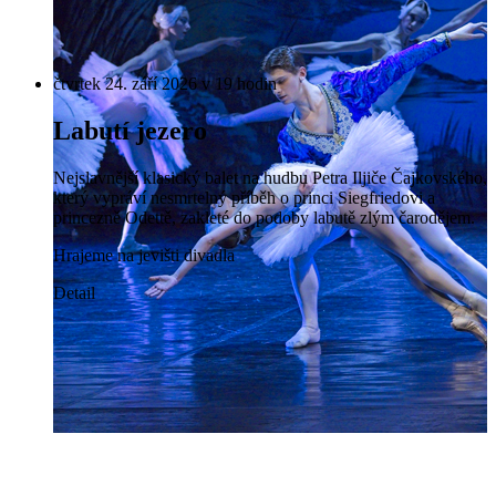
čtvrtek 24. září 2026 v 19 hodin
Labutí jezero
Nejslavnější klasický balet na hudbu Petra Iljiče Čajkovského,
který vypráví nesmrtelný příběh o princi Siegfriedovi a
princezně Odettě, zakleté do podoby labutě zlým čarodějem.
Hrajeme na jevišti divadla
Detail