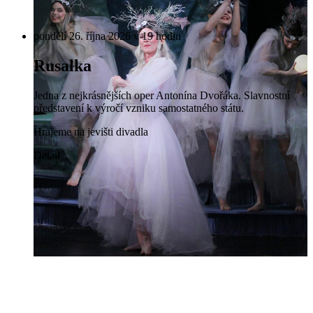
pondělí 26. října 2026 v 19 hodin
Rusalka
Jedna z nejkrásnějších oper Antonína Dvořáka. Slavnostní
představení k výročí vzniku samostatného státu.
Hrajeme na jevišti divadla
Detail