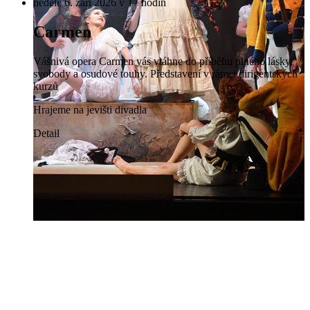
neděle 6. září 2026 v 17 hodin
Carmen
Vášnivá opera Carmen vás vtáhne do příběhu plného lásky,
svobody a osudové touhy. Představení v rámci dirigentských
kurzů
Hrajeme na jevišti divadla
Detail