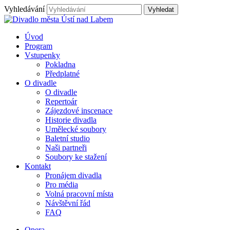
Vyhledávání
Úvod
Program
Vstupenky
Pokladna
Předplatné
O divadle
O divadle
Repertoár
Zájezdové inscenace
Historie divadla
Umělecké soubory
Baletní studio
Naši partneři
Soubory ke stažení
Kontakt
Pronájem divadla
Pro média
Volná pracovní místa
Návštěvní řád
FAQ
Opera