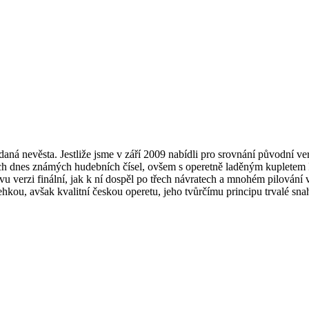
odaná nevěsta. Jestliže jsme v září 2009 nabídli pro srovnání původní v
h dnes známých hudebních čísel, ovšem s operetně laděným kupletem P
lovu verzi finální, jak k ní dospěl po třech návratech a mnohém pilován
hkou, avšak kvalitní českou operetu, jeho tvůrčímu principu trvalé sn