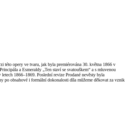
erzi této opery ve tvaru, jak byla premiérována 30. května 1866 v
rincipála a Esmeraldy „Ten staví se svatouškem“ a s mluvenou
í v letech 1866–1869. Poslední revize Prodané nevěsty byla
ahy po obsahové i formální dokonalosti díla můžeme děkovat za vznik