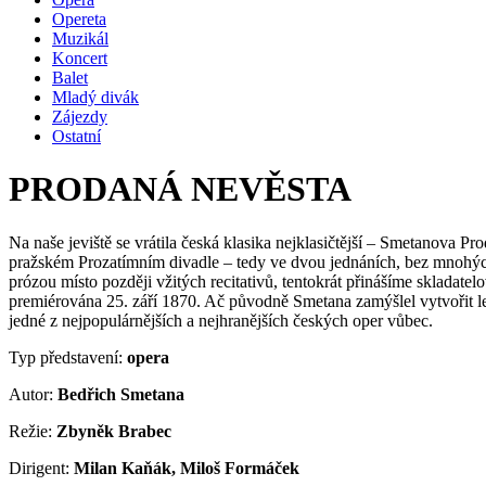
Opereta
Muzikál
Koncert
Balet
Mladý divák
Zájezdy
Ostatní
PRODANÁ NEVĚSTA
Na naše jeviště se vrátila česká klasika nejklasičtější – Smetanova Pr
pražském Prozatímním divadle – tedy ve dvou jednáních, bez mnohýc
prózou místo později vžitých recitativů, tentokrát přinášíme skladate
premiérována 25. září 1870. Ač původně Smetana zamýšlel vytvořit le
jedné z nejpopulárnějších a nejhranějších českých oper vůbec.
Typ představení:
opera
Autor:
Bedřich Smetana
Režie:
Zbyněk Brabec
Dirigent:
Milan Kaňák, Miloš Formáček