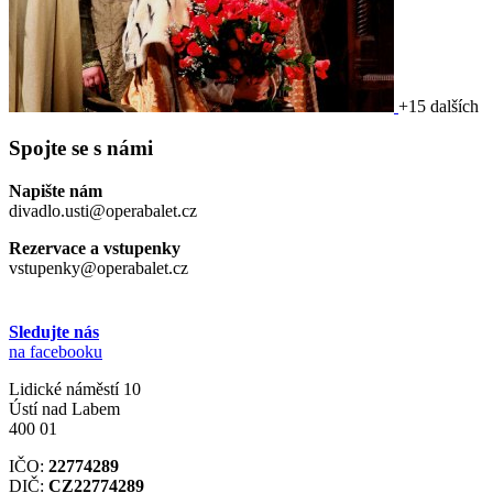
+15 dalších
Spojte se s námi
Napište nám
divadlo.usti@operabalet.cz
Rezervace a vstupenky
vstupenky@operabalet.cz
Sledujte nás
na facebooku
Lidické náměstí 10
Ústí nad Labem
400 01
IČO:
22774289
DIČ:
CZ22774289