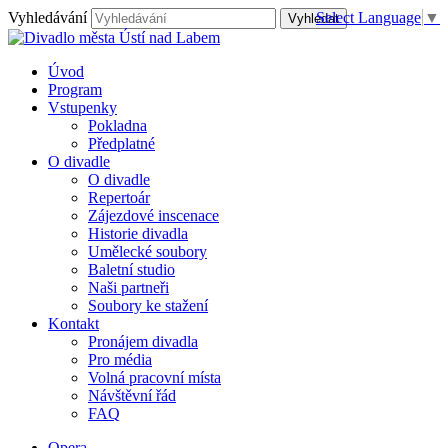
Vyhledávání
Select Language
▼
Úvod
Program
Vstupenky
Pokladna
Předplatné
O divadle
O divadle
Repertoár
Zájezdové inscenace
Historie divadla
Umělecké soubory
Baletní studio
Naši partneři
Soubory ke stažení
Kontakt
Pronájem divadla
Pro média
Volná pracovní místa
Návštěvní řád
FAQ
Opera