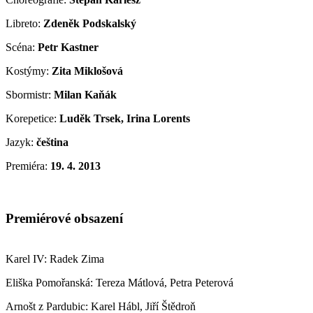
Libreto:
Zdeněk Podskalský
Scéna:
Petr Kastner
Kostýmy:
Zita Miklošová
Sbormistr:
Milan Kaňák
Korepetice:
Luděk Trsek, Irina Lorents
Jazyk:
čeština
Premiéra:
19. 4. 2013
Premiérové obsazení
Karel IV: Radek Zima
Eliška Pomořanská: Tereza Mátlová, Petra Peterová
Arnošt z Pardubic: Karel Hábl, Jiří Štědroň