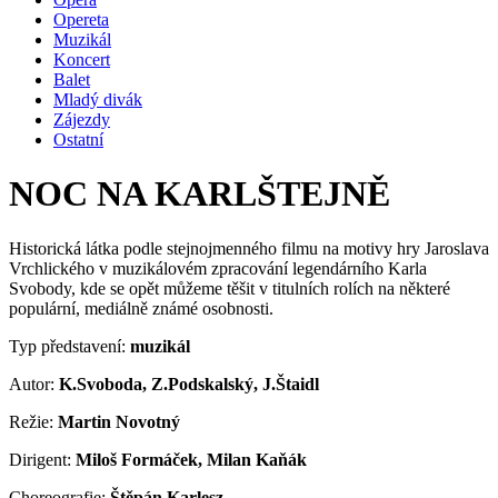
Opereta
Muzikál
Koncert
Balet
Mladý divák
Zájezdy
Ostatní
NOC NA KARLŠTEJNĚ
Historická látka podle stejnojmenného filmu na motivy hry Jaroslava
Vrchlického v muzikálovém zpracování legendárního Karla
Svobody, kde se opět můžeme těšit v titulních rolích na některé
populární, mediálně známé osobnosti.
Typ představení:
muzikál
Autor:
K.Svoboda, Z.Podskalský, J.Štaidl
Režie:
Martin Novotný
Dirigent:
Miloš Formáček, Milan Kaňák
Choreografie:
Štěpán Karlesz