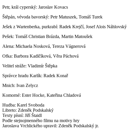
Petr, král cyperský: Jaroslav Kovacs
Štěpán, vévoda bavorský: Petr Matuszek, Tomáš Turek
Ješek z Wartenberka, purkrabí: Radek Krejčí, Josef Alois Náhlovský
Pešek: Tomáš Christian Brázda, Martin Matoušek
Alena: Michaela Nosková, Tereza Vágnerová
Ofka: Barbora Kadlčíková, Věra Páchová
Velitel stráže: Vladimír Štěpka
Správce hradu Karlík: Radek Konař
Mnich: Ivan Zelycz
Komorné: Ester Hocke, Kateřina Chladová
Hudba: Karel Svoboda
Libreto: Zdeněk Podskalský
Texty písní: Jiří Štaidl
Podle stejnojmenného filmu na motivy hry
Jaroslava Vrchlického upravil: Zdeněk Podskalský jr.