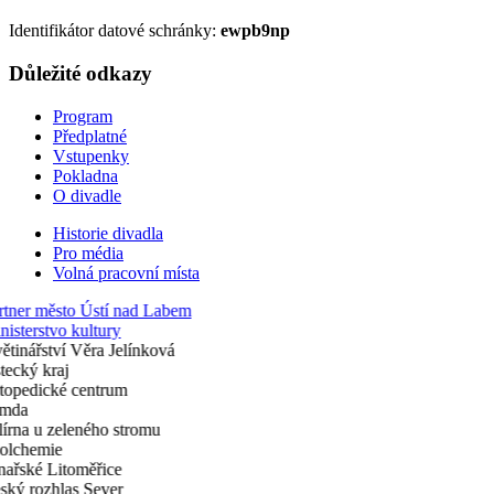
Identifikátor datové schránky:
ewpb9np
Důležité odkazy
Program
Předplatné
Vstupenky
Pokladna
O divadle
Historie divadla
Pro média
Volná pracovní místa