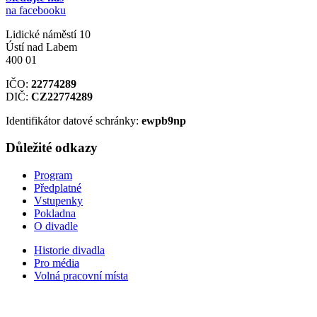
na facebooku
Lidické náměstí 10
Ústí nad Labem
400 01
IČO:
22774289
DIČ:
CZ22774289
Identifikátor datové schránky:
ewpb9np
Důležité odkazy
Program
Předplatné
Vstupenky
Pokladna
O divadle
Historie divadla
Pro média
Volná pracovní místa