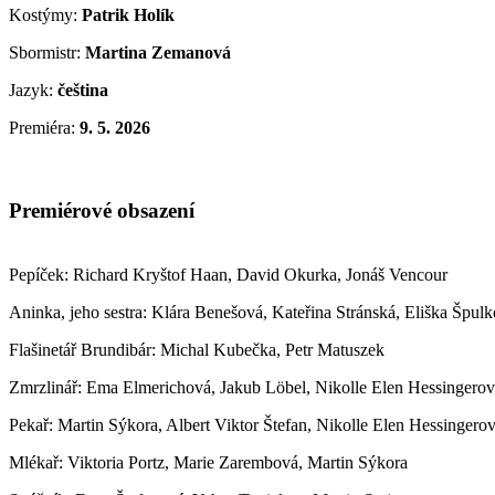
Kostýmy:
Patrik Holík
Sbormistr:
Martina Zemanová
Jazyk:
čeština
Premiéra:
9. 5. 2026
Premiérové obsazení
Pepíček: Richard Kryštof Haan, David Okurka, Jonáš Vencour
Aninka, jeho sestra: Klára Benešová, Kateřina Stránská, Eliška Špul
Flašinetář Brundibár: Michal Kubečka, Petr Matuszek
Zmrzlinář: Ema Elmerichová, Jakub Löbel, Nikolle Elen Hessingero
Pekař: Martin Sýkora, Albert Viktor Štefan, Nikolle Elen Hessingero
Mlékař: Viktoria Portz, Marie Zarembová, Martin Sýkora