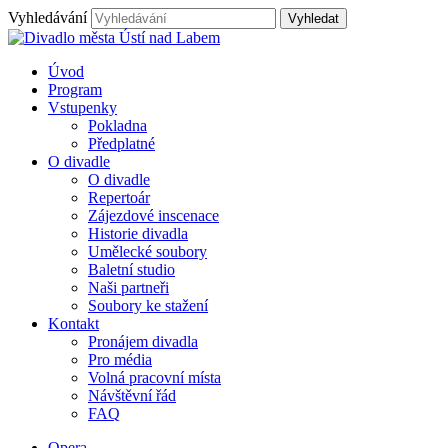
Vyhledávání
Úvod
Program
Vstupenky
Pokladna
Předplatné
O divadle
O divadle
Repertoár
Zájezdové inscenace
Historie divadla
Umělecké soubory
Baletní studio
Naši partneři
Soubory ke stažení
Kontakt
Pronájem divadla
Pro média
Volná pracovní místa
Návštěvní řád
FAQ
Opera