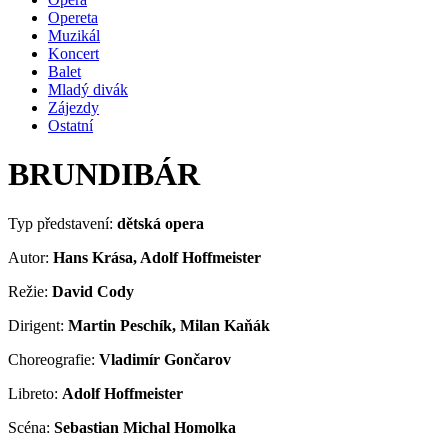
Opereta
Muzikál
Koncert
Balet
Mladý divák
Zájezdy
Ostatní
BRUNDIBÁR
Typ představení:
dětská opera
Autor:
Hans Krása, Adolf Hoffmeister
Režie:
David Cody
Dirigent:
Martin Peschík, Milan Kaňák
Choreografie:
Vladimír Gončarov
Libreto:
Adolf Hoffmeister
Scéna:
Sebastian Michal Homolka