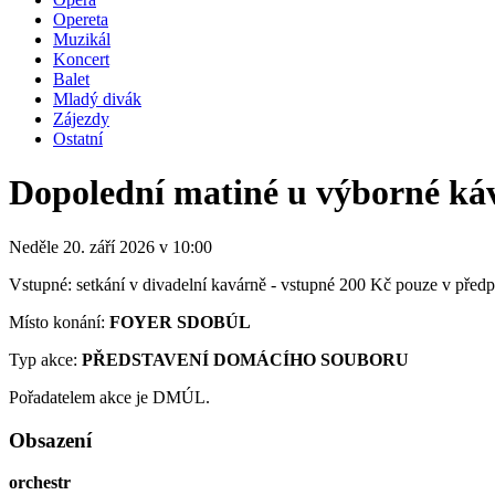
Opereta
Muzikál
Koncert
Balet
Mladý divák
Zájezdy
Ostatní
Dopolední matiné u výborné ká
Neděle 20. září
2026
v 10:00
Vstupné: setkání v divadelní kavárně - vstupné 200 Kč pouze v předp
Místo konání:
FOYER SDOBÚL
Typ akce:
PŘEDSTAVENÍ DOMÁCÍHO SOUBORU
Pořadatelem akce je DMÚL.
Obsazení
orchestr