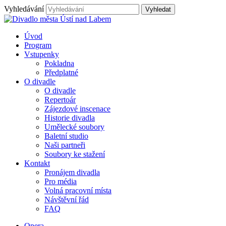
Vyhledávání
Úvod
Program
Vstupenky
Pokladna
Předplatné
O divadle
O divadle
Repertoár
Zájezdové inscenace
Historie divadla
Umělecké soubory
Baletní studio
Naši partneři
Soubory ke stažení
Kontakt
Pronájem divadla
Pro média
Volná pracovní místa
Návštěvní řád
FAQ
Opera