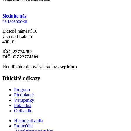
Sledujte nás
na facebooku
Lidické náměstí 10
Ústí nad Labem
400 01
IČO:
22774289
DIČ:
CZ22774289
Identifikátor datové schránky:
ewpb9np
Důležité odkazy
Program
Předplatné
Vstupenky
Pokladna
O divadle
Historie divadla
Pro média